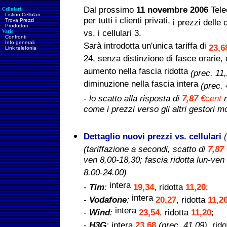
Dal prossimo
11 novembre 2006
Tele
Cellulari
Listino Cellulari
per tutti i clienti privati,
Trova Prezzi
i prezzi delle
Produttori
Varie
vs. i cellulari 3.
Confronti
Info generali
Sarà introdotta un'unica tariffa di
23,
Link telefonia
24, senza distinzione di fasce orarie
aumento nella fascia ridotta
(prec. 11
diminuzione nella fascia intera
(prec. 
- lo scatto alla risposta di
7,87
€cent
come i prezzi verso gli altri gestori mo
Dettaglio nuovi prezzi vs. cellulari
(tariffazione a secondi, scatto di
7,87
ven 8,00-18,30; fascia ridotta lun-ve
8.00-24.00)
intera
-
Tim
:
19,34
, ridotta
11,20
;
intera
-
Vodafone
:
20,27
, ridotta
11,2
intera
-
Wind
:
23,54
, ridotta
11,20
;
-
H3G
:
intera
23,68
(prec. 41,09)
, rid