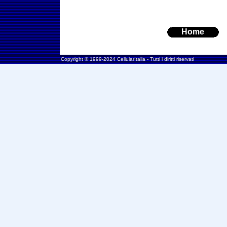
Home
Copyright © 1999-2024 CellularItalia - Tutti i diritti riservati