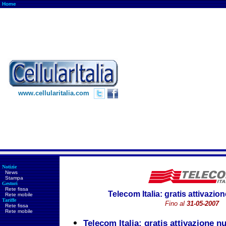
Home
www.cellularitalia.com
Notizie
News
Stampa
Gestori
Rete fissa
Telecom Italia: gratis attivazio
Rete mobile
Tariffe
Fino al
31-05-2007
Rete fissa
Rete mobile
Telecom Italia: gratis attivazione n