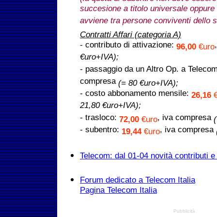
succesione a titolo universale oppure
avviene tra persone conviventi dello s
Contratti Affari (categoria A)
- contributo di attivazione:
96,00
€uro
€uro+IVA);
- passaggio da un Altro Op. a Telecom 
compresa
(= 80 €uro+IVA);
- costo abbonamento mensile:
26,16
21,80 €uro+IVA);
- trasloco:
, iva compresa
72,00
€uro
- subentro:
, iva compresa
19,44
€uro
Telecom: dal 01-04 novità contributi e
Forum dedicato a Telecom Italia
Pagina Telecom Italia
Pubblicità