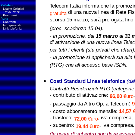
Telecom Italia informa che la promozio
Cellulari
Listino Cellulari
di una nuova linea di Rete Fiss
Trova Prezzi
gratuita
Produttori
Varie
scorso 15 marzo, sarà prorogata fino
Confronti
Info generali
(prec. scadenza 15-04).
Link telefonia
- in promozione, dal
15 marzo
al
31 
di attivazione di una nuova linea Tele
per tutti i clienti (sia privati che affari)
- la promozione si applicherà sia alla 
(RTG) che all’accesso base ISDN.
Costi Standard Linea telefonica
(dal
Contratti Residenziali RTG (categorie
- contributo di attivazione:
96,00
€uro
:
- passaggio da Altro Op. a Telecom
9
- costo abbonamento mensile:
14,57
- trasloco:
, iva compresa;
72,00
€uro
- subentro:
, iva compresa.
19,44
€uro
(la quota di subentro non deve essere 