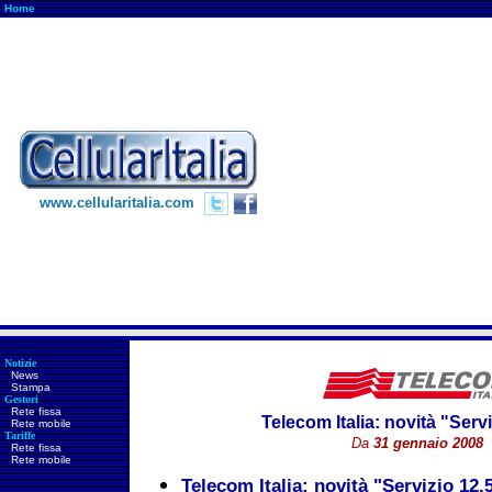
Home
www.cellularitalia.com
Notizie
News
Stampa
Gestori
Rete fissa
Telecom Italia: novità "Serv
Rete mobile
Tariffe
Da
31 gennaio 2008
Rete fissa
Rete mobile
Telecom Italia: novità "Servizio 12.