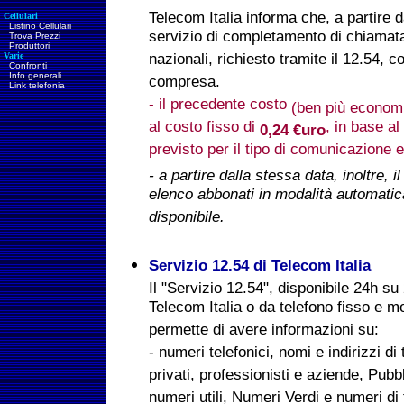
Telecom Italia informa che, a partire 
Cellulari
Listino Cellulari
servizio di completamento di chiamat
Trova Prezzi
Produttori
Varie
nazionali, richiesto tramite il 12.54, 
Confronti
Info generali
compresa.
Link telefonia
- il precedente costo
(ben più econom
al costo fisso di
, in base a
0,24 €uro
previsto per il tipo di comunicazione e
- a partire dalla stessa data, inoltre, i
elenco abbonati in modalità automatic
disponibile.
Servizio 12.54 di Telecom Italia
Il "Servizio 12.54",
disponibile 24h su 
Telecom Italia o da telefono fisso e mob
permette di avere informazioni su:
- numeri telefonici, nomi e indirizzi di t
privati, professionisti e aziende, Pub
numeri utili, Numeri Verdi e numeri di 