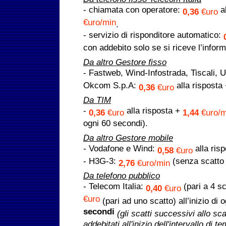
- chiamata con operatore:
al
0,36
€uro
€uro/min
.
- servizio di risponditore automatico:
con addebito solo se si riceve l’infor
Da altro Gestore fisso
- Fastweb, Wind-Infostrada, Tiscali,
Okcom S.p.A:
alla risposta
0,36
€uro
Da TIM
-
alla risposta +
0,36
€uro
1,44
€uro/m
ogni 60 secondi).
Da altro Gestore mobile
- Vodafone e Wind:
alla ris
0,58
€uro
- H3G-3:
(senza scatto a
2,76
€uro/min
Da telefono pubblico
- Telecom Italia:
(pari a 4 sc
0,40
€uro
€uro
(pari ad uno scatto) all’inizio di o
secondi
(gli scatti successivi allo sc
addebitati all'inizio dell'intervallo di 