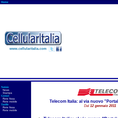
Home
www.cellularitalia.com
Notizie
News
Stampa
Gestori
Rete fissa
Telecom Italia: al via nuovo "Porta
Rete mobile
Tariffe
Dal
12 gennaio 2011
Rete fissa
Rete mobile