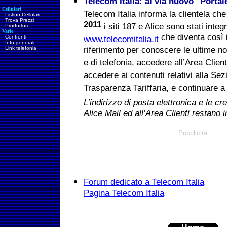
Telecom Italia: al via nuovo "Portal
Cellulari
Telecom Italia informa la clientela che
Listino Cellulari
Trova Prezzi
2011
i siti 187 e Alice sono stati integr
Produttori
Varie
che diventa così i
Confronti
www.telecomitalia.it
Info generali
Link telefonia
riferimento per conoscere le ultime nov
e di telefonia, accedere all’Area Client
accedere ai contenuti relativi alla Se
Trasparenza Tariffaria, e continuare a 
L’indirizzo di posta elettronica e le c
Alice Mail ed all’Area Clienti restano i
Pubblicità
Forum dedicato a Telecom Italia
Pagina Telecom Italia