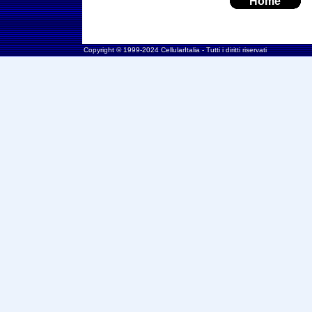
Home
Copyright © 1999-2024 CellularItalia - Tutti i diritti riservati