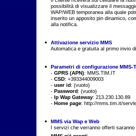
Il cliente riceverà sul cellulare la not
possibilità di visualizzare il messagg
WAP/WEB temporanea alla quale potr
inserito un apposito pin dinamico, c
alla notifica.
Attivazione servizio MMS
Automatica e gratuita al primo invio
Parametri di configurazione MMS-
-
GPRS (APN)
: MMS.TIM.IT
-
CSD
: +393344009003
-
user id
: (vuoto)
-
Password
: (vuoto)
-
Ip Wap Gateway
: 213.230.130.89
-
Home page
: http://mms.tim.it/serv
MMS via Wap e Web
I servizi che verranno offerti saranno d