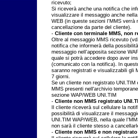
ricevuto;
Si riceverà anche una notifica che info
visualizzare il messaggio anche nell
WEB (in queste sezioni l’MMS verrà m
cancellazione da parte del cliente).
-
Cliente con terminale MMS, non r
Oltre al messaggio MMS ricevuto (vd. 
notifica che informerà della possibilità
messaggio nell’apposita sezione WA
quale si potrà accedere dopo aver ins
(comunicato con la notifica). In ques
saranno registrati e visualizzabili gli
7 giorni.
Se un cliente non registrato UNI.TIM de
MMS presenti nell'archivio temporaneo
sezione WAP/WEB UNI.TIM
-
Cliente non MMS registrato UNI.T
Il cliente riceverà sul cellulare la not
possibilità di visualizzare il messagg
UNI.TIM WAP/WEB, nella quale l’MMS
non sarà il cliente stesso a cancellarl
-
Cliente non MMS e non registrato