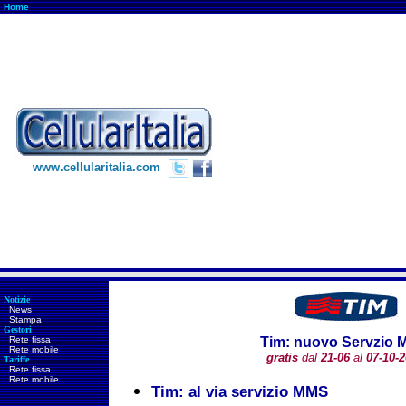
Home
www.cellularitalia.com
Notizie
News
Stampa
Gestori
Rete fissa
Tim: nuovo Servzio
Rete mobile
gratis
dal
21-06
al
07-10-
Tariffe
Rete fissa
Rete mobile
Tim: al via servizio MMS