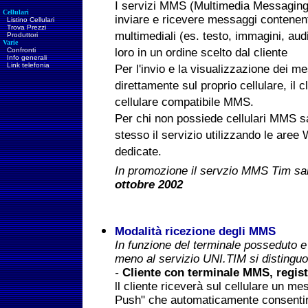
I servizi MMS (Multimedia Messaging
Cellulari
inviare e ricevere messaggi contenent
Listino Cellulari
Trova Prezzi
multimediali (es. testo, immagini, aud
Produttori
Varie
Confronti
loro in un ordine scelto dal cliente
Info generali
Link telefonia
Per l'invio e la visualizzazione dei
direttamente sul proprio cellulare, il
cellulare compatibile MMS.
Per chi non possiede cellulari MMS sar
stesso il servizio utilizzando le ar
dedicate.
In promozione il servzio MMS Tim s
ottobre 2002
Modalità ricezione degli MMS
In funzione del terminale posseduto e 
meno al servizio UNI.TIM si distinguon
-
Cliente con terminale MMS, regis
ll cliente riceverà sul cellulare un m
Push" che automaticamente consentir