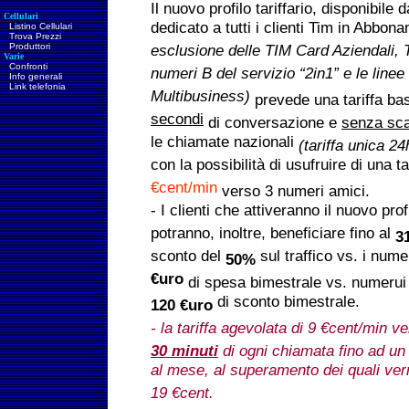
Il nuovo profilo tariffario, disponibile 
Cellulari
dedicato a tutti i clienti Tim in Abbon
Listino Cellulari
Trova Prezzi
Produttori
esclusione delle TIM Card Aziendali,
Varie
Confronti
numeri B del servizio “2in1” e le linee
Info generali
Link telefonia
Multibusiness)
prevede una tariffa ba
secondi
di conversazione e
senza sca
le chiamate nazionali
(tariffa unica 2
con la possibilità di usufruire di una t
€cent/min
verso 3 numeri amici.
- I clienti che attiveranno il nuovo prof
potranno, inoltre, beneficiare fino al
3
sconto del
sul traffico vs. i num
50%
€uro
di spesa bimestrale vs. numerui 
di sconto bimestrale.
120 €uro
- la tariffa agevolata di 9 €cent/min v
30 minuti
di ogni chiamata fino ad u
al mese, al superamento dei quali verrà
19 €cent.