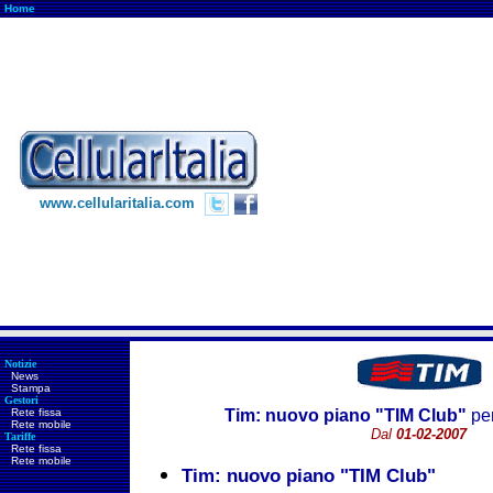
Home
www.cellularitalia.com
Notizie
News
Stampa
Gestori
Rete fissa
Tim: nuovo piano "TIM Club"
pe
Rete mobile
Dal
01-02-2007
Tariffe
Rete fissa
Rete mobile
Tim: nuovo piano "TIM Club"