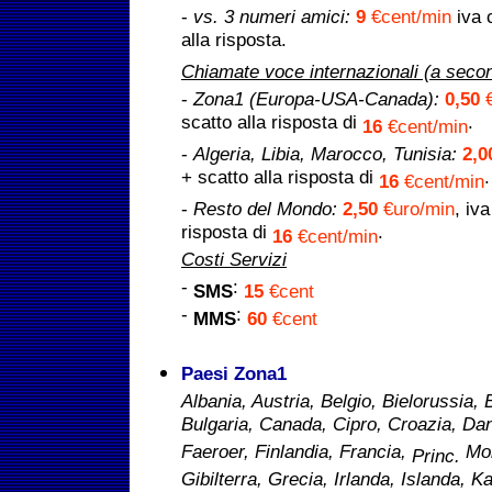
-
vs. 3 numeri amici:
9
€cent/min
iva 
alla risposta.
Chiamate voce internazionali (a secon
-
Zona1 (Europa-USA-Canada):
0,50
€
scatto alla risposta di
.
16
€cent/min
-
Algeria, Libia, Marocco, Tunisia:
2,0
+ scatto alla risposta di
.
16
€cent/min
-
Resto del Mondo:
2,50
€uro/min
, iv
risposta di
.
16
€cent/min
Costi Servizi
-
:
SMS
15
€cent
-
:
MMS
60
€cent
Paesi Zona1
Albania, Austria, Belgio, Bielorussia,
Bulgaria, Canada, Cipro, Croazia, Da
Faeroer, Finlandia, Francia,
Mon
Princ.
Gibilterra, Grecia, Irlanda, Islanda, K