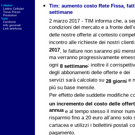
Tim: aumento costo Rete Fissa, fatt
Cellulari
Listino Cellulari
settimane
Trova Prezzi
Produttori
Varie
2 marzo 2017 - TIM informa che, a seg
Confronti
Info generali
condizioni del mercato e a fronte dell
Link telefonia
delle nostre offerte al contesto compet
incontro alle richieste dei nostri client
2017
,
le fatture non saranno più mensi
ma verranno progressivamente emes
ogni
; inoltre il corrispetti
8 settimane
degli abbonamenti delle offerte e dei
servizi sarà calcolato su
e 
28 giorni
più su base mensile.
Per effetto delle suddette modifiche co
un incremento del costo delle offert
annua
e al tempo stesso il minor nume
risparmio fino a 20 euro all’anno solo 
cartacea e utilizzi i bollettini postali 
pagamento.