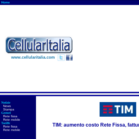
Home
www.cellularitalia.com
Notizie
News
Stampa
Gestori
Rete fissa
Rete mobile
Tariffe
TIM: aumento costo Rete Fissa, fattu
Rete fissa
Rete mobile