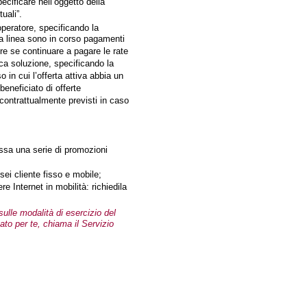
ecificare nell’oggetto della
uali”.
peratore, specificando la
la linea sono in corso pagamenti
ere se continuare a pagare le rate
ica soluzione, specificando la
 in cui l’offerta attiva abbia un
eneficiato di offerte
 contrattualmente previsti in caso
 fissa una serie di promozioni
sei cliente fisso e mobile;
e Internet in mobilità: richiedila
sulle modalità di esercizio del
vato per te, chiama il Servizio