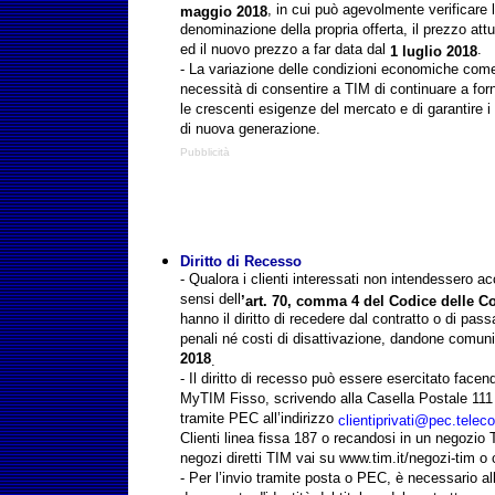
, in cui può agevolmente verificare 
maggio 2018
denominazione della propria offerta, il prezzo att
ed il nuovo prezzo a far data dal
.
1 luglio 2018
- La variazione delle condizioni economiche come 
necessità di consentire a TIM di continuare a fornir
le crescenti esigenze del mercato e di garantire i 
di nuova generazione.
Pubblicità
Diritto di Recesso
- Qualora i clienti interessati non intendessero ac
sensi dell
’art. 70, comma 4 del Codice delle C
hanno il diritto di recedere dal contratto o di pas
penali né costi di disattivazione, dandone comuni
2018
.
- Il diritto di recesso può essere esercitato facen
MyTIM Fisso, scrivendo alla Casella Postale 111
tramite PEC all’indirizzo
clientiprivati@pec.telecom
Clienti linea fissa 187 o recandosi in un negozio T
negozi diretti TIM vai su www.tim.it/negozi-tim o 
- Per l’invio tramite posta o PEC, è necessario al