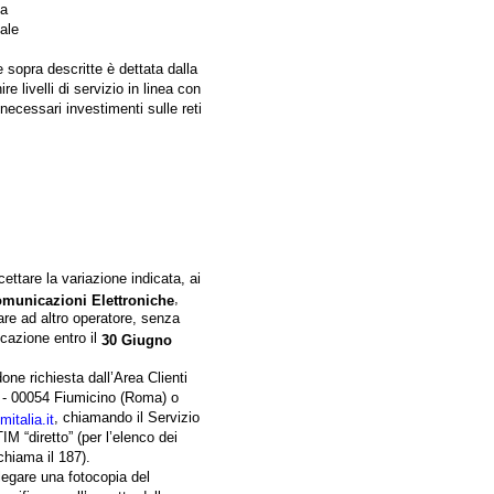
la
uale
sopra descritte è dettata dalla
e livelli di servizio in linea con
necessari investimenti sulle reti
cettare la variazione indicata, ai
,
omunicazioni Elettroniche
sare ad altro operatore, senza
cazione entro il
30 Giugno
done richiesta dall’Area Clienti
 - 00054 Fiumicino (Roma) o
, chiamando il Servizio
italia.it
IM “diretto” (per l’elenco dei
chiama il 187).
legare una fotocopia del