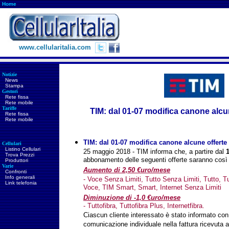
Home
www.cellularitalia.com
Notizie
News
Stampa
Gestori
Rete fissa
Rete mobile
Tariffe
TIM: dal 01-07 modifica canone alcun
Rete fissa
Rete mobile
TIM:
dal 01-07 modifica canone alcune offerte
Cellulari
Listino Cellulari
25 maggio 2018 - TIM informa che, a partire dal
Trova Prezzi
abbonamento delle seguenti offerte saranno così 
Produttori
Varie
Aumento di 2,50 €uro/mese
Confronti
Info generali
- Voce Senza Limiti, Tutto Senza Limiti, Tutto, T
Link telefonia
Voce, TIM Smart, Smart, Internet Senza Limiti
Diminuzione di -1,0 €uro/mese
- Tuttofibra, Tuttofibra Plus, Internetfibra.
Ciascun cliente interessato è stato informato co
comunicazione individuale nella fattura ricevuta a