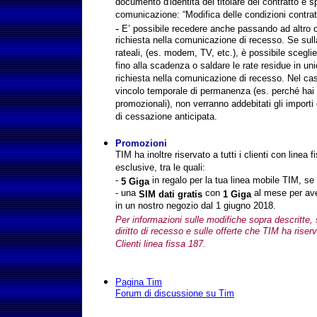
documento d'identità del titolare del contratto e sp
comunicazione: “Modifica delle condizioni contratt
-
E’ possibile recedere anche passando ad altro o
richiesta nella comunicazione di recesso. Se sul
rateali, (es. modem, TV, etc.), è possibile scegli
fino alla scadenza o saldare le rate residue in un
richiesta nella comunicazione di recesso. Nel caso
vincolo temporale di permanenza (es. perché hai b
promozionali), non verranno addebitati gli importi
di cessazione anticipata.
Promozioni
TIM ha inoltre riservato a tutti i clienti con linea
esclusive, tra le quali:
-
in regalo per la tua linea mobile TIM, se 
5 Giga
- una
con
al mese per aver
SIM dati gratis
1 Giga
in un nostro negozio dal 1 giugno 2018.
Per informazioni sulle modifiche sopra descritte, 
diritto di recesso e sulle offerte che TIM ha riser
Clienti linea fissa 187.
Pagina Tim
Forum di discussione su Tim