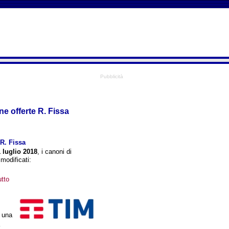
Pubblicità
e offerte R. Fissa
 R. Fissa
1 luglio 2018
, i canoni di
modificati:
utto
n una