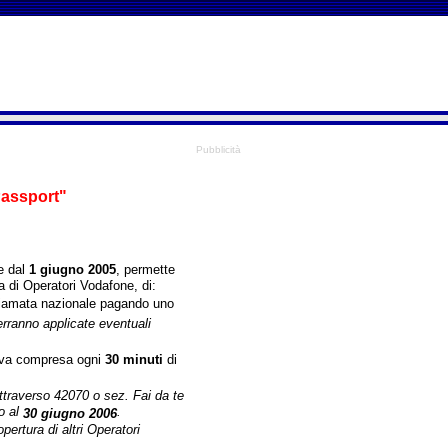
Pubblicità
Passport"
e dal
1 giugno 2005
, permette
ra di Operatori Vodafone, di:
chiamata nazionale pagando uno
rranno applicate eventuali
iva compresa
ogni
30 minuti
di
ttraverso 42070 o sez. Fai da te
no al
.
30 giugno 2006
pertura di altri Operatori