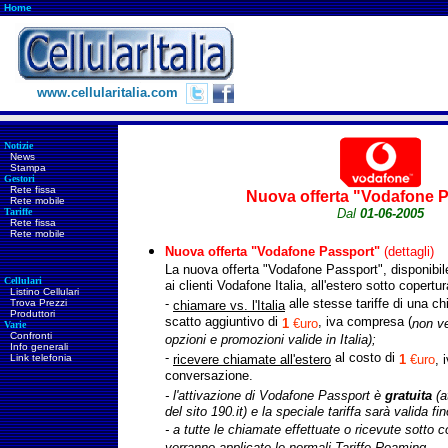
Home
www.cellularitalia.com
Notizie
News
Stampa
Gestori
Rete fissa
Nuova offerta "Vodafone 
Rete mobile
Tariffe
Dal
01-06-2005
Rete fissa
Rete mobile
Nuova offerta "Vodafone Passport"
(dettagli)
La nuova offerta "Vodafone Passport", disponibil
Cellulari
ai clienti Vodafone Italia, all'estero sotto copertu
Listino Cellulari
-
alle stesse tariffe di una 
Trova Prezzi
chiamare vs. l'Italia
Produttori
scatto aggiuntivo di
, iva compresa (
1
€uro
non ve
Varie
Confronti
opzioni e promozioni valide in Italia);
Info generali
-
al costo di
Link telefonia
ricevere chiamate all'estero
1
€uro
, 
conversazione.
- l'attivazione di Vodafone Passport è
gratuita
(a
del sito 190.it) e la speciale tariffa sarà valida fi
- a tutte le chiamate effettuate o ricevute sotto co