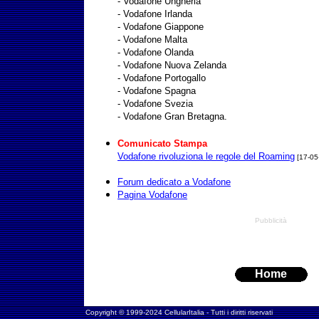
- Vodafone Ungheria
- Vodafone Irlanda
- Vodafone Giappone
- Vodafone Malta
- Vodafone Olanda
- Vodafone Nuova Zelanda
- Vodafone Portogallo
- Vodafone Spagna
- Vodafone Svezia
- Vodafone Gran Bretagna.
Comunicato Stampa
Vodafone rivoluziona le regole del Roaming
[17-05
Forum dedicato a Vodafone
Pagina Vodafone
Pubblicità
Home
Copyright © 1999-2024 CellularItalia - Tutti i diritti riservati