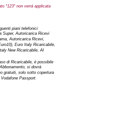
ato *123* non verrà applicata
uenti piani telefonici:
 Super, Autoricarica Ricevi
ama, Autoricarica Ricevi,
ro10), Euro Italy Ricaricabile,
Italy New Ricaricabile, Al
so di Ricaricabile, è possibile
 Abbonamento, si dovrà
o gratuiti, solo sotto copertura
le Vodafone Passport.