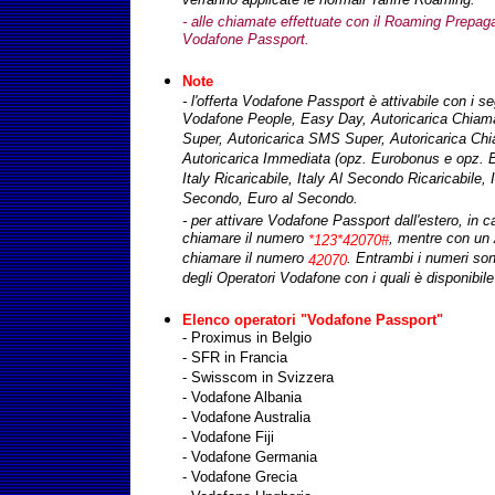
verranno applicate le normali Tariffe Roaming.
- alle chiamate effettuate con il Roaming Prepag
Vodafone Passport.
Note
- l'offerta Vodafone Passport è attivabile con i seg
Vodafone People, Easy Day, Autoricarica Chiama
Super, Autoricarica SMS Super, Autoricarica Chi
Autoricarica Immediata (opz. Eurobonus e opz. Eu
Italy Ricaricabile, Italy Al Secondo Ricaricabile, 
Secondo, Euro al Secondo.
- per attivare Vodafone Passport dall'estero, in ca
chiamare il numero
, mentre con un
*123*42070#
chiamare il numero
. Entrambi i numeri son
42070
degli Operatori Vodafone con i quali è disponibi
Elenco operatori
"Vodafone Passport"
- Proximus in Belgio
- SFR in Francia
- Swisscom in Svizzera
- Vodafone Albania
- Vodafone Australia
- Vodafone Fiji
- Vodafone Germania
- Vodafone Grecia