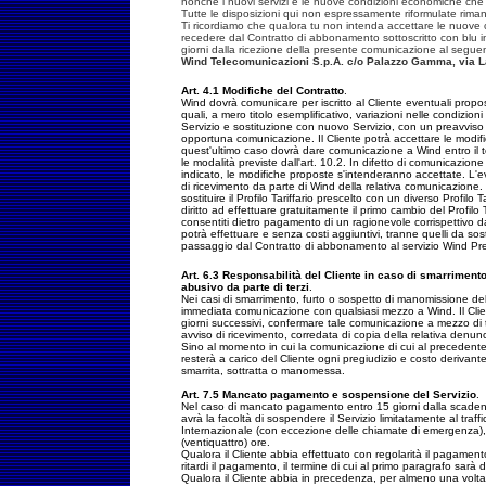
nonché i nuovi servizi e le nuove condizioni economiche che
Tutte le disposizioni qui non espressamente riformulate rima
Ti ricordiamo che qualora tu non intenda accettare le nuove 
recedere dal Contratto di abbonamento sottoscritto con blu
giorni dalla ricezione della presente comunicazione al seguen
Wind Telecomunicazioni S.p.A. c/o Palazzo Gamma, via L
Art. 4.1 Modifiche del Contratto
.
Wind dovrà comunicare per iscritto al Cliente eventuali propo
quali, a mero titolo esemplificativo, variazioni nelle condiz
Servizio e sostituzione con nuovo Servizio, con un preavviso 
opportuna comunicazione. Il Cliente potrà accettare le modifi
quest'ultimo caso dovrà dare comunicazione a Wind entro il t
le modalità previste dall'art. 10.2. In difetto di comunicazione
indicato, le modifiche proposte s'intenderanno accettate. L'e
di ricevimento da parte di Wind della relativa comunicazione. 
sostituire il Profilo Tariffario prescelto con un diverso Profilo T
diritto ad effettuare gratuitamente il primo cambio del Profilo 
consentiti dietro pagamento di un ragionevole corrispettivo da
potrà effettuare e senza costi aggiuntivi, tranne quelli da soste
passaggio dal Contratto di abbonamento al servizio Wind Pr
Art. 6.3 Responsabilità del Cliente in caso di smarrimento,
abusivo da parte di terzi
.
Nei casi di smarrimento, furto o sospetto di manomissione del
immediata comunicazione con qualsiasi mezzo a Wind. Il Clie
giorni successivi, confermare tale comunicazione a mezzo d
avviso di ricevimento, corredata di copia della relativa denun
Sino al momento in cui la comunicazione di cui al preceden
resterà a carico del Cliente ogni pregiudizio e costo derivant
smarrita, sottratta o manomessa.
Art. 7.5 Mancato pagamento e sospensione del Servizio
.
Nel caso di mancato pagamento entro 15 giorni dalla scadenz
avrà la facoltà di sospendere il Servizio limitatamente al traf
Internazionale (con eccezione delle chiamate di emergenza),
(ventiquattro) ore.
Qualora il Cliente abbia effettuato con regolarità il pagament
ritardi il pagamento, il termine di cui al primo paragrafo sarà di
Qualora il Cliente abbia in precedenza, per almeno una volta, 