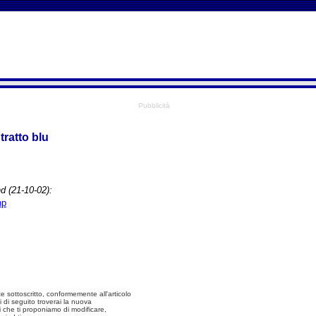
Pubblicità
tratto blu
ind
(21-10-02):
hp
e sottoscritto, conformemente all'articolo
i di seguito troverai la nuova
ni che ti proponiamo di modificare,