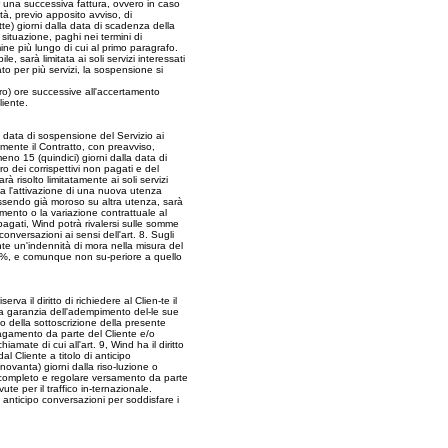
er una successiva fattura, ovvero in caso
à, previo apposito avviso, di
tte) giorni dalla data di scadenza della
 situazione, paghi nei termini di
ine più lungo di cui al primo paragrafo.
 sarà limitata ai soli servizi interessati
o per più servizi, la sospensione si
tro) ore successive all'accertamento
iente.
 data di sospensione del Servizio ai
lmente il Contratto, con preavviso,
eno 15 (quindici) giorni dalla data di
ro dei corrispettivi non pagati e del
à risolto limitatamente ai soli servizi
da l'attivazione di una nuova utenza
essendo già moroso su altra utenza, sarà
ento o la variazione contrattuale al
pagati, Wind potrà rivalersi sulle somme
conversazioni ai sensi dell'art. 8. Sugli
nte un'indennità di mora nella misura del
5%, e comunque non su-periore a quello
rva il diritto di richiedere al Clien-te il
 a garanzia dell'adempimento del-le sue
to della sottoscrizione della presente
 pagamento da parte del Cliente e/o
mate di cui all'art. 9, Wind ha il diritto
 Cliente a titolo di anticipo
novanta) giorni dalla riso-luzione o
l completo e regolare versamento da parte
e per il traffico in-ternazionale.
i anticipo conversazioni per soddisfare i