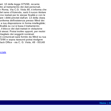
'art. 10 della legge 675/96, recante
etto al trattamento dei dati personali,
n Roma, Via C.G. Viola 48, ti informa che
e del ramo d'Azienda, sarà il nuovo titolare
nno trattati per le stesse finalità e con le
 diritti previsti dall'art. 13 della citata
 conferma dell'esistenza presso Wind dei
a tua disposizione in forma intellegibile;
inalità su cui si basa il trattamento;
 blocco dei dati trattati in violazione
i stessi. Potrai inoltre opporti, per motivi
ettagliato dei soggetti nominati
tati comunicati sarà fornito da Wind su tua
 675/96 e sopra riassunti potrai rivolgere
Back Office - via C. G. Viola, 48 - 00148
eciale
Home
|
E