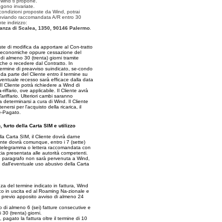
 wind ti propone.
ngono invariate.
condizioni proposte da Wind, potrai
 inviando raccomandata A/R entro 30
te indirizzo:
anza di Scalea, 1350, 90146 Palermo
.
ste di modifica da apportare al Con-tratto
ioni economiche oppure cessazione del
di almeno 30 (trenta) giorni tramite
che o recedere dal Contratto. In
ermine di preavviso suindicato, se-condo
 da parte del Cliente entro il termine su
ventuale recesso sarà efficace dalla data
Il Cliente potrà richiedere a Wind di
a-riffario, ove applicabile. Il Cliente avrà
Tariffario. Ulteriori cambi saranno
 determinarsi a cura di Wind. Il Cliente
nersi per l'acquisto della ricarica, il
e-Pagato.
 furto della Carta SIM e utilizzo
la Carta SIM, il Cliente dovrà darne
nte dovrà comunque, entro i 7 (sette)
i telegramma o lettera raccomandata con
cia presentata alle autorità competenti.
te paragrafo non sarà pervenuta a Wind,
e dall'eventuale uso abusivo della Carta
a del termine indicato in fattura, Wind
fico in uscita ed al Roaming Na-zionale e
 previo apposito avviso di almeno 24
o di almeno 6 (sei) fatture consecutive e
 30 (trenta) giorni.
pagato la fattura oltre il termine di 10