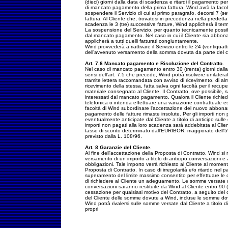
(dieci) giorni dalla data di scadenza e ritardi il pagamento p
di mancato pagamento della prima fattura, Wind avrà la facolt
sospendere il Servizio di cui al primo paragrafo, decorsi 7 (se
fattura. Al Cliente che, trovatosi in precedenza nella predetta
scadenza le 3 (tre) successive fatture, Wind applicherà il term
La sospensione del Servizio, per quanto tecnicamente possibile,
dal mancato pagamento. Nel caso in cui il Cliente sia abbonat
applicherà a tutti quelli fatturati congiuntamente.
Wind provvederà a riattivare il Servizio entro le 24 (ventiquat
dell'avvenuto versamento della somma dovuta da parte del cl
Art. 7.6 Mancato pagamento e Risoluzione del Contratto
.
Nel caso di mancato pagamento entro 30 (trenta) giorni dalla
sensi dell'art. 7.5 che precede, Wind potrà risolvere unilatera
tramite lettera raccomandata con avviso di ricevimento, di alm
ricevimento della stessa, fatta salva ogni facoltà per il recupe
materiale consegnato al Cliente. Il Contratto, ove possibile, sar
interessati dal mancato pagamento. Qualora il Cliente richie
telefonica o intenda effettuare una variazione contrattuale 
facoltà di Wind subordinare l'accettazione del nuovo abbonam
pagamento delle fatture rimaste insolute. Per gli importi non 
eventualmente anticipate dal Cliente a titolo di anticipo sulle 
importi non pagati alla loro scadenza sarà addebitata al Clie
tasso di sconto determinato dall'EURIBOR, maggiorato dell'
previsto dalla L. 108/96.
Art. 8 Garanzie del Cliente
.
Al fine dell'accettazione della Proposta di Contratto, Wind si rise
versamento di un importo a titolo di anticipo conversazioni e
obbligazioni. Tale importo verrà richiesto al Cliente al momen
Proposta di Contratto. In caso di irregolarità e/o ritardo nel
superamento del limite massimo consentito per effettuare le chia
di richiedere al Cliente un adeguamento. Le somme versate dal
conversazioni saranno restituite da Wind al Cliente entro 90 (
cessazione per qualsiasi motivo del Contratto, a seguito de
del Cliente delle somme dovute a Wind, incluse le somme dovut
Wind potrà rivalersi sulle somme versate dal Cliente a titolo d
propri