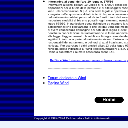
Informativa ai sensi dell'art. 10 legge n. 675/96
Informativa ai sensi dell'art. 10 Legge n. 675/96 Ai sensi dell
disposizioni per la tutela delle persone e di altri soggetti risp
Wind Telecomunicazioni S.p.A, con sede legale e operativa i
a seguito dell'acquisizione di tutti i clienti blu per la cession
del trattamento dei dati personali da te forniti. I tuoi dati sara
medesime modalità di blu e tu potrai in ogni momento esercitare i
legge 675/96, in particolare potrai richiedere ed ottenere la
dati personali che ti riguardano e che tali dati vengano messi 
di avere conoscenza dell'origine dei dati, della logica e delle f
nonché la cancellazione, la trasformazione in forma anonima, il
alla legge, l'aggiornamento, la rettifica e l'integrazione dei dat
legittimi, in tutto o in parte, al trattamento stesso. L'elenco d
responsabili del trattamento e dei terzi ai quali i dati siano s
richiesta. Per esercitare i diritti previsti all'art.13 della legge
richiesta scritta indirizzata a: Wind Telecomunicazioni S.p.A. 
Roma o contattare il numero assistenza clienti 158.
-
Da Blu a Wind
: stesso numero, un'accoglienza davvero sp
-----------------------------------------------
Forum dedicato a Wind
Pagina Wind
Home
Copyright © 1999-2024 CellularItalia - Tutti i diritti riservati