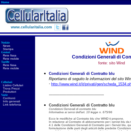
Home
www.cellularitalia.com
Notizie
News
Stampa
Gestori
Rete fissa
Condizioni Generali di Con
Rete mobile
Tariffe
fonte: sito Wind
Rete fissa
Rete mobile
Condizioni Generali di Contratto blu
Riportiamo di seguito le informazioni del sito W
Cellulari
-
http://www.wind.it/it/privati/gen/scheda_1534.p
Listino Cellulari
Trova Prezzi
Produttori
-----------------------------------------------
Varie
Confronti
Info generali
Link telefonia
Condizioni Generali di Contratto blu
Condizioni Generali di contratto blu
Informativa ai sensi dell'art. 10 legge n. 675/96
Ecco le modifiche al Contratto blu che WIND ti propone.
In relazione al Contratto di abbonamento per i servizi blu da t
4.1 delle Condizioni Generali di Contratto per i Servizi blu, qu
formulazione delle parti degli articoli delle predette Condizio