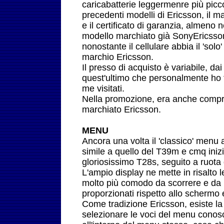
caricabatterie leggermenre più picc
precedenti modelli di Ericsson, il 
e il certificato di garanzia, almeno 
modello marchiato già SonyEricsso
nonostante il cellulare abbia il 'solo'
marchio Ericsson.
Il presso di acquisto è variabile, da
quest'ultimo che personalmente ho tr
me visitati.
Nella promozione, era anche compr
marchiato Ericsson.
MENU
Ancora una volta il 'classico' menu 
simile a quello del T39m e cmq inizi
gloriosissimo T28s, seguito a ruota 
L'ampio display ne mette in risalto l
molto più comodo da scorrere e da l
proporzionati rispetto allo schermo e
Come tradizione Ericsson, esiste la 
selezionare le voci del menu conos