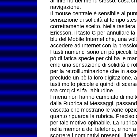
all'interno del menu stesso, cosa c
navigazione.
Il mouse centrale è sensibile al pu
sensazione di solidità al tempo st
correttamente scelto. Nella tastiera,
Ericsson, il tasto C per annullare la
blu del Mobile Internet che, una vol
accedere ad Internet con la pressio
I tasti numerici sono un pò piccoli,
pò di fatica specie per chi ha le m
cmq una sensazione di solidità e r
per la retroilluminazione che in asse
preclude un pò la loro digitazione, 
tasti molto piccole e quindi di scarsa 
Ma cmq ci si fa l'abitudine.
I menu non hanno cambiato di molto l
dalla Rubrica ai Messaggi, passando
cascata che mostrano le varie opzi
quanto riguarda la rubrica. Preciso
per tale motivo opinabile. La rub
nella memoria del telefono, e non a 
scorrere i nominativi presenti, il tel