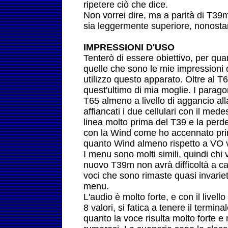
ripetere ciò che dice.
Non vorrei dire, ma a parità di T39
sia leggermente superiore, nonostan
IMPRESSIONI D'USO
Tenterò di essere obiettivo, per quan
quelle che sono le mie impressioni 
utilizzo questo apparato. Oltre al
quest'ultimo di mia moglie. I parago
T65 almeno a livello di aggancio al
affiancati i due cellulari con il med
linea molto prima del T39 e la perd
con la Wind come ho accennato prim
quanto Wind almeno rispetto a VO v
I menu sono molti simili, quindi chi
nuovo T39m non avrà difficoltà a capi
voci che sono rimaste quasi invariet
menu.
L'audio è molto forte, e con il live
8 valori, si fatica a tenere il termin
quanto la voce risulta molto forte e