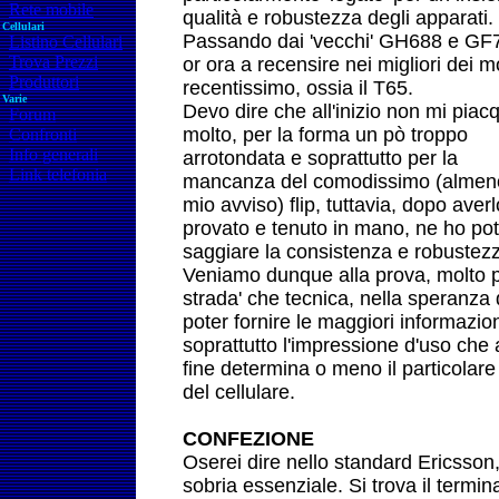
Rete mobile
qualità e robustezza degli apparati.
Cellulari
Passando dai 'vecchi' GH688 e GF7
Listino Cellulari
Trova Prezzi
or ora a recensire nei migliori dei 
Produttori
recentissimo, ossia il T65.
Varie
Devo dire che all'inizio non mi piac
Forum
molto, per la forma un pò troppo
Confronti
Info generali
arrotondata e soprattutto per la
Link telefonia
mancanza del comodissimo (almen
mio avviso) flip, tuttavia, dopo aver
provato e tenuto in mano, ne ho po
saggiare la consistenza e robustez
Veniamo dunque alla prova, molto p
strada' che tecnica, nella speranza 
poter fornire le maggiori informazio
soprattutto l'impressione d'uso che 
fine determina o meno il particolar
del cellulare.
C
ONFEZIONE
Oserei dire nello standard Ericsson
sobria essenziale. Si trova il termina