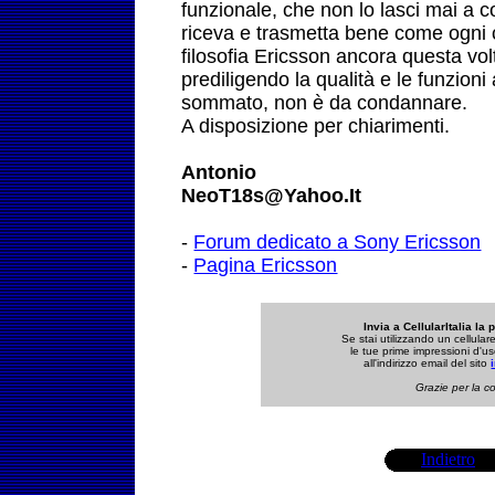
funzionale, che non lo lasci mai a c
riceva e trasmetta bene come ogni c
filosofia Ericsson ancora questa v
prediligendo la qualità e le funzioni
sommato, non è da condannare.
A disposizione per chiarimenti.
Antonio
NeoT18s@Yahoo.It
-
Forum dedicato a Sony Ericsson
-
Pagina Ericsson
Invia a CellularItalia la 
Se stai utilizzando un cellula
le tue prime impressioni d'us
all'indirizzo email del sito
Grazie per la co
Indietro