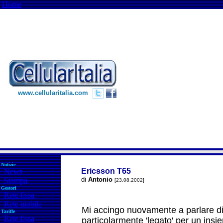
Home
www.cellularitalia.com
Notizie
Ericsson T65
News
di
Antonio
Stampa
[23.08.2002]
Gestori
Rete fissa
Rete mobile
Mi accingo nuovamente a parlare di 
Tariffe
Rete fissa
particolarmente 'legato' per un insiem