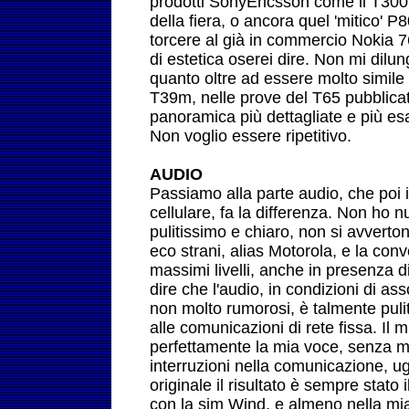
prodotti SonyEricsson come il T300,
della fiera, o ancora quel 'mitico' 
torcere al già in commercio Nokia 
di estetica oserei dire. Non mi dilu
quanto oltre ad essere molto simile 
T39m, nelle prove del T65 pubblica
panoramica più dettagliate e più es
Non voglio essere ripetitivo.
AUDIO
Passiamo alla parte audio, che poi i
cellulare, fa la differenza. Non ho n
pulitissimo e chiaro, non si avvertono
eco strani, alias Motorola, e la co
massimi livelli, anche in presenza 
dire che l'audio, in condizioni di as
non molto rumorosi, è talmente puli
alle comunicazioni di rete fissa. Il 
perfettamente la mia voce, senza ma
interruzioni nella comunicazione, u
originale il risultato è sempre stato
con la sim Wind, e almeno nella mia