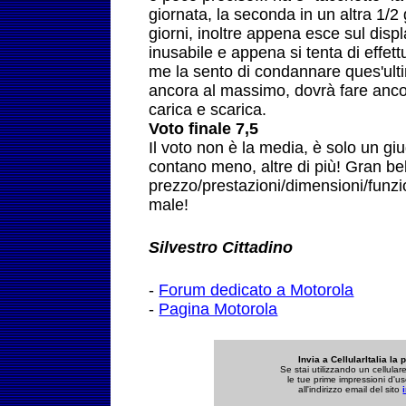
giornata, la seconda in un altra 1/2 
giorni, inoltre appena esce sul displa
inusabile e appena si tenta di effet
me la sento di condannare ques'ulti
ancora al massimo, dovrà fare anco
carica e scarica.
Voto finale 7,5
Il voto non è la media, è solo un gi
contano meno, altre di più! Gran be
prezzo/prestazioni/dimensioni/funzio
male!
Silvestro Cittadino
-
Forum dedicato a Motorola
-
Pagina Motorola
Invia a CellularItalia la 
Se stai utilizzando un cellula
le tue prime impressioni d'us
all'indirizzo email del sito