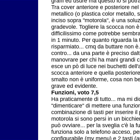
graffi ed usure ma questo lo si potr
Tra cover anteriore e posteriore nel
metallico (o plastica color metallo,
inciso sopra "motorola", è una solu
gradevole. Togliere la scocca non 
difficilissimo come potrebbe sembrar
in 1 minuto. Per quanto riguarda la 
risparmiato... cmq da buttare non è. 
contro... da una parte è preciso daltr
manovrare per chi ha mani grandi c
esce un pò di luce nei buchetti dell'
scocca anteriore e quella posteriore.
smalto non è uniforme, cosa non bel
grave ed evidente.
Funzioni, voto 7,5
Ha praticamente di tutto... ma mi dic
"dimenticare" di mettere una funzion
combinazione di tasti per inserire il 
motorola si sono persi in un bicchi
può ovviare... per la sveglia c'è la
funziona solo a telefono acceso, per
configurabile (my menu) e 2 tasti (ap