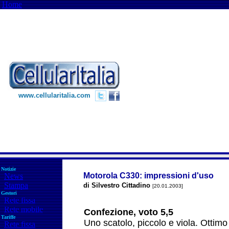
Home
www.cellularitalia.com
Notizie
Motorola C330: impressioni d'uso
News
Stampa
di Silvestro Cittadino
[20.01.2003]
Gestori
Rete fissa
Rete mobile
Confezione, voto 5,5
Tariffe
Uno scatolo, piccolo e viola. Ottim
Rete fissa