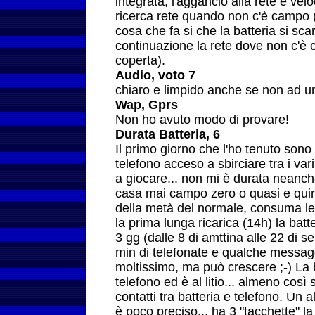
integrata, l'aggancio alla rete è ve
ricerca rete quando non c'è campo (v
cosa che fa si che la batteria si sca
continuazione la rete dove non c'è
coperta).
Audio, voto 7
chiaro e limpido anche se non ad u
Wap, Gprs
Non ho avuto modo di provare!
Durata Batteria, 6
Il primo giorno che l'ho tenuto sono 
telefono acceso a sbirciare tra i var
a giocare... non mi è durata neanch
casa mai campo zero o quasi e quin
della metà del normale, consuma le 
la prima lunga ricarica (14h) la batt
3 gg (dalle 8 di amttina alle 22 di 
min di telefonate e qualche messagg
moltissimo, ma può crescere ;-) La b
telefono ed è al litio... almeno così s
contatti tra batteria e telefono. Un al
è poco preciso... ha 3 "tacchette" la