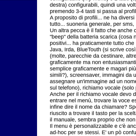
destra) configurabili, quindi una vol
premendo 3-4 tasti si passa al profil
A proposito di profili... ne ha diversi 
tutto... suoneria generale, per sms, 
Un altra pecca è il fatto che anche c
"beep" della batteria scarica (cosa n
positivi... ha praticamente tutto ch
Java, Irda, BlueTouth (si scrive cos
(molte, parecchie da cestinare, altre
graficamente ma non entusiasmanti,
semplice graficamente e magari più 
simili?), screensaver, immagini da 
assegnare un'immagine ad un nome 
sul telefono), richiamo vocale (solo
Anche per il richiamo vocale devo di
entrare nel menù, trovare la voce 
infine dire il nome da chiamare? Sp
riuscito a trovare il tasto per la scel
il manuale, sembra proprio che non c
Il menu è personalizzabile e c'è a
ad-hoc per se stessi. E' un pò confu