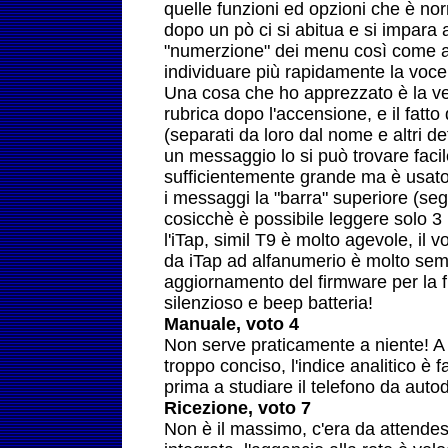
quelle funzioni ed opzioni che è no
dopo un pò ci si abitua e si impara
"numerzione" dei menu così come ac
individuare più rapidamente la voc
Una cosa che ho apprezzato è la velo
rubrica dopo l'accensione, e il fatto 
(separati da loro dal nome e altri de
un messaggio lo si può trovare facil
sufficientemente grande ma è usat
i messaggi la "barra" superiore (segn
cosicchè è possibile leggere solo 3 r
l'iTap, simil T9 è molto agevole, il 
da iTap ad alfanumerio è molto semp
aggiornamento del firmware per la fu
silenzioso e beep batteria!
Manuale, voto 4
Non serve praticamente a niente! A 
troppo conciso, l'indice analitico è f
prima a studiare il telefono da autod
Ricezione, voto 7
Non è il massimo, c'era da attende