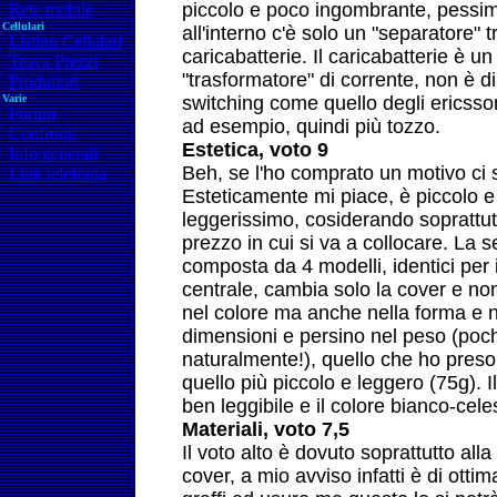
piccolo e poco ingombrante, pessi
Rete mobile
Cellulari
all'interno c'è solo un "separatore" t
Listino Cellulari
caricabatterie. Il caricabatterie è u
Trova Prezzi
"trasformatore" di corrente, non è di
Produttori
Varie
switching come quello degli ericsso
Forum
ad esempio, quindi più tozzo.
Confronti
Estetica, voto 9
Info generali
Beh, se l'ho comprato un motivo ci 
Link telefonia
Esteticamente mi piace, è piccolo e
leggerissimo, cosiderando soprattutt
prezzo in cui si va a collocare. La 
composta da 4 modelli, identici per 
centrale, cambia solo la cover e n
nel colore ma anche nella forma e n
dimensioni e persino nel peso (poc
naturalmente!), quello che ho preso 
quello più piccolo e leggero (75g). I
ben leggibile e il colore bianco-cel
Materiali, voto 7,5
Il voto alto è dovuto soprattutto alla
cover, a mio avviso infatti è di otti