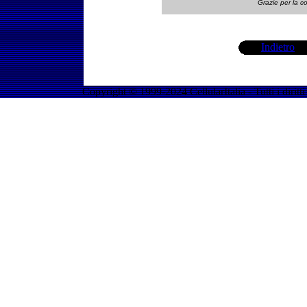
Grazie per la co
Indietro
Copyright © 1999-2024 CellularItalia - Tutti i diritti 