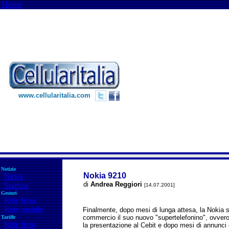
Home
www.cellularitalia.com
Notizie
Nokia 9210
News
di
Andrea Reggiori
Stampa
[14.07.2001]
Gestori
Rete fissa
Rete mobile
Finalmente, dopo mesi di lunga attesa, la Nokia s
commercio il suo nuovo "supertelefonino", ovver
Tariffe
Rete fissa
la presentazione al Cebit e dopo mesi di annunci 