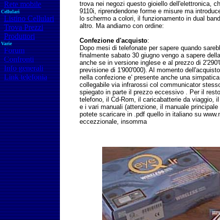
Rete mobile
trova nei negozi questo gioiello dell'elettronica, c
9110i, riprendendone forme e misure ma introduce
Cellulari
Listino Cellulari
lo schermo a colori, il funzionamento in dual ban
altro. Ma andiamo con ordine:
Trova Prezzi
Produttori
Confezione d'acquisto
:
Varie
Dopo mesi di telefonate per sapere quando sarebb
Forum
finalmente sabato 30 giugno vengo a sapere della 
Confronti
anche se in versione inglese e al prezzo di 2'290'
Info generali
previsione di 1'900'000). Al momento dell'acquist
Link telefonia
nella confezione e' presente anche una simpatica
collegabile via infrarossi col communicator stes
spiegato in parte il prezzo eccessivo . Per il res
telefono, il Cd-Rom, il caricabatterie da viaggio, 
e i vari manuali (attenzione, il manuale principale
potete scaricare in .pdf quello in italiano su www.no
eccezzionale, insomma