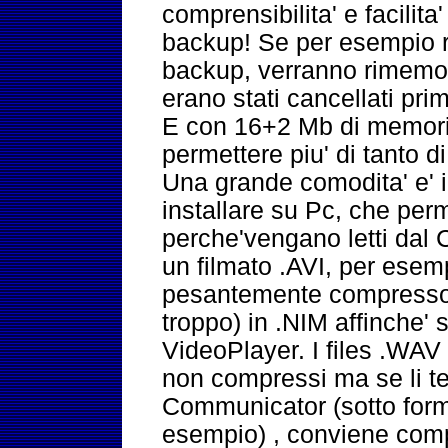
comprensibilita' e facilita
backup! Se per esempio r
backup, verranno rimemor
erano stati cancellati pr
E con 16+2 Mb di memoria
permettere piu' di tanto d
Una grande comodita' e' i
installare su Pc, che perm
perche'vengano letti dal
un filmato .AVI, per esem
pesantemente compresso
troppo) in .NIM affinche' s
VideoPlayer. I files .WAV
non compressi ma se li ten
Communicator (sotto form
esempio) , conviene compr