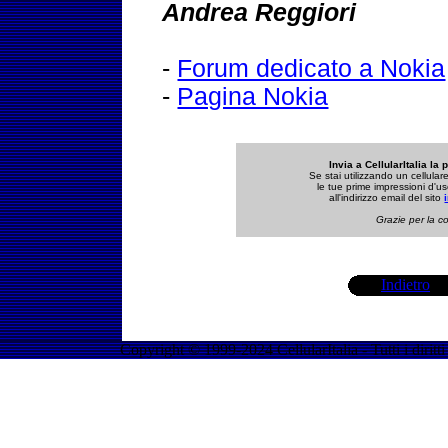
Andrea Reggiori
-
Forum dedicato a Nokia
-
Pagina Nokia
Invia a CellularItalia la 
Se stai utilizzando un cellula
le tue prime impressioni d'us
all'indirizzo email del sito
Grazie per la co
Indietro
Copyright © 1999-2024 CellularItalia - Tutti i diritti 