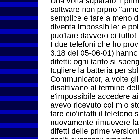
Una volta superato il pri
software non prprio "amic
semplice e fare a meno 
diventa impossibile: e po
puo'fare davvero di tutto!
I due telefoni che ho pro
3.18 del 05-06-01) hanno
difetti: ogni tanto si spe
togliere la batteria per sb
Communicator, a volte gli 
disattivano al termine dell
e'impossibile accedere a
avevo ricevuto col mio st
fare cio'infatti il telefono
nuovamente rimuovere la 
difetti delle prime versio