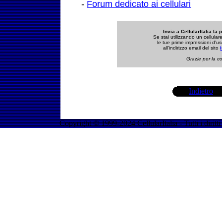
-
Forum dedicato ai cellulari
Invia a CellularItalia la 
Se stai utilizzando un cellula
le tue prime impressioni d'us
all'indirizzo email del sito
Grazie per la co
Indietro
Copyright © 1999-2024 CellularItalia - Tutti i diritti 