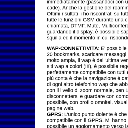
immediatamente (passandoci con una
cade). Anche la gestione del roamin
Ottimi risultati li ho riscontrati su tu
tutte le funzioni GSM durante una c
chiamata, DTMF, Mute, Multiconfere
guardando il display, è possibile s
squilla ed il momento in cui rispon
WAP-CONNETTIVITA
: E' possibil
20 bookmarks, scaricare messaggi 
molto ampia, il wap è dell'ultima ve
siti wap a colori (!!!), è possibile re
perfettamente compatibile con tutti e
più conta è che la navigazione è da
di ogni altro telefonino wap che abb
con il livello di zoom normale, ben 1
disconnettersi e guardare con como
possibile, con profilo omnitel, visua
pagine web.
GPRS
: L'unico punto dolente è che
compatibile con il GPRS. Mi hanno 
possibile un aggiornamento verso l