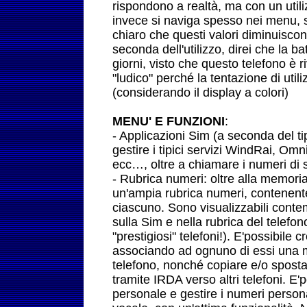
rispondono a realtà, ma con un util
invece si naviga spesso nei menu, 
chiaro che questi valori diminuisco
seconda dell'utilizzo, direi che la b
giorni, visto che questo telefono è 
"ludico" perché la tentazione di uti
(considerando il display a colori)
MENU' E FUNZIONI
:
- Applicazioni Sim (a seconda del ti
gestire i tipici servizi WindRai, Om
ecc…, oltre a chiamare i numeri di se
- Rubrica numeri: oltre alla memoria 
un'ampia rubrica numeri, contenent
ciascuno. Sono visualizzabili cont
sulla Sim e nella rubrica del telefon
"prestigiosi" telefoni!). E'possibile 
associando ad ognuno di essi una me
telefono, nonché copiare e/o spostar
tramite IRDA verso altri telefoni. E
personale e gestire i numeri person