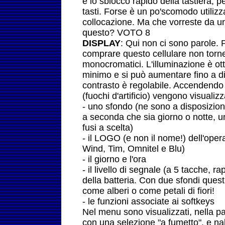
e lo sblocco rapido della tastiera, p
tasti. Forse è un po'scomodo utilizza
collocazione. Ma che vorreste da u
questo? VOTO 8
DISPLAY
: Qui non ci sono parole.
comprare questo cellulare non torne
monocromatici. L'illuminazione è ott
minimo e si può aumentare fino a d
contrasto è regolabile. Accendendo
(fuochi d'artificio) vengono visualizz
- uno sfondo (ne sono a disposizio
a seconda che sia giorno o notte, un
fusi a scelta)
- il LOGO (e non il nome!) dell'oper
Wind, Tim, Omnitel e Blu)
- il giorno e l'ora
- il livello di segnale (a 5 tacche, rap
della batteria. Con due sfondi quest
come alberi o come petali di fiori!
- le funzioni associate ai softkeys
Nel menu sono visualizzati, nella pa
con una selezione "a fumetto", e nal