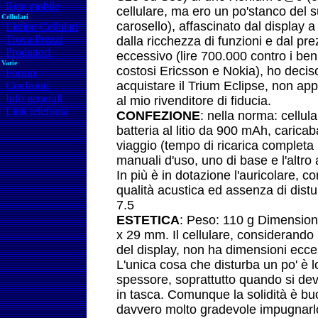
Rete mobile
cellulare, ma ero un po'stanco del
Cellulari
carosello), affascinato dal display a 
Listino Cellulari
Trova Prezzi
dalla ricchezza di funzioni e dal pr
Produttori
eccessivo (lire 700.000 contro i ben
Varie
costosi Ericsson e Nokia), ho decis
Forum
acquistare il Trium Eclipse, non ap
Confronti
Info generali
al mio rivenditore di fiducia.
Link telefonia
CONFEZIONE
: nella norma: cellula
batteria al litio da 900 mAh, caricab
viaggio (tempo di ricarica completa 
manuali d'uso, uno di base e l'altro
In più è in dotazione l'auricolare, c
qualità acustica ed assenza di dist
7.5
ESTETICA
: Peso: 110 g Dimension
x 29 mm. Il cellulare, considerando
del display, non ha dimensioni ecce
L'unica cosa che disturba un po' è l
spessore, soprattutto quando si de
in tasca. Comunque la solidità è b
davvero molto gradevole impugnarl