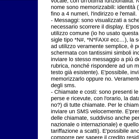
vocale, con un'ottima funzionalità. N
nome sono memorizzabili: identità (c
fino a 4 numeri, l'indirizzo e l'email.
- Messaggi: sono visualizzati a sch
necessario scorrere il display. E'po
utilizzo comune (io ho usato questa
sigle tipo *N#, *N*FAX# ecc…), la s
ad utilizzo veramente semplice, è 
schermata con tantissimi simboli inc
inviare lo stesso messaggio a più de
rubrica, nonché rispondere ad un m
testo già esistente). E'possibile, i
memorizzarlo oppure no. Veramente 
degli sms.
- Chiamate e costi: sono presenti le 
perse e ricevute, con l'orario, la da
no?) di tutte chiamate. Per le chia
inviare un SMS velocemente. E'prese
delle chiamate, suddiviso anche per 
nazionale o internazionale) e quello
tariffazione a scatti). E'possibile 
comporre per sapere il credito resi