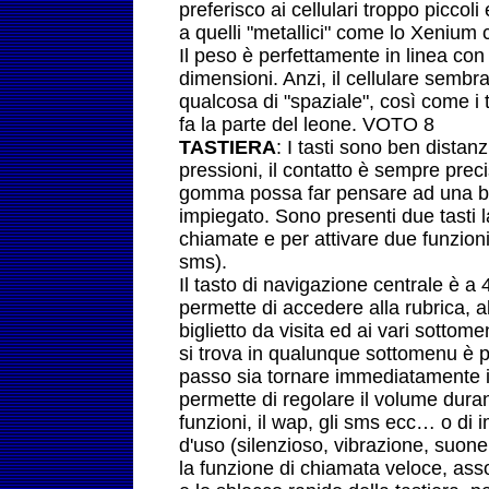
preferisco ai cellulari troppo piccol
a quelli "metallici" come lo Xenium
Il peso è perfettamente in linea con
dimensioni. Anzi, il cellulare sembr
qualcosa di "spaziale", così come i to
fa la parte del leone. VOTO 8
TASTIERA
: I tasti sono ben distanz
pressioni, il contatto è sempre preci
gomma possa far pensare ad una ba
impiegato. Sono presenti due tasti la
chiamate e per attivare due funzioni,
sms).
Il tasto di navigazione centrale è a 4 
permette di accedere alla rubrica, a
biglietto da visita ed ai vari sotto
si trova in qualunque sottomenu è p
passo sia tornare immediatamente in 
permette di regolare il volume dura
funzioni, il wap, gli sms ecc… o di 
d'uso (silenzioso, vibrazione, suon
la funzione di chiamata veloce, assoc