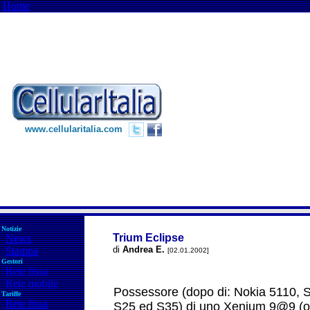
Home
www.cellularitalia.com
Notizie
Trium Eclipse
News
di
Andrea E.
Stampa
[02.01.2002]
Gestori
Rete fissa
Rete mobile
Possessore (dopo di: Nokia 5110,
Tariffe
Rete fissa
S25 ed S35) di uno Xenium 9@9 (o