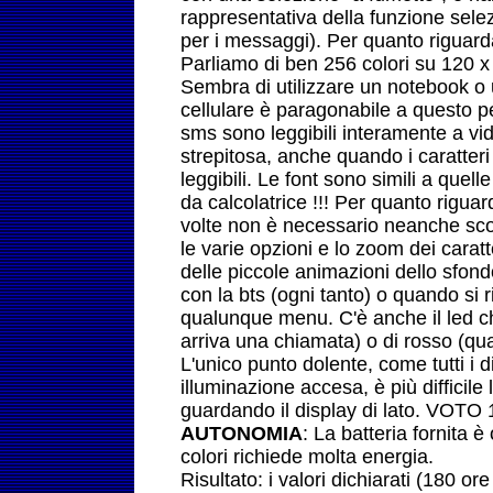
rappresentativa della funzione selez
per i messaggi). Per quanto riguarda
Parliamo di ben 256 colori su 120 x
Sembra di utilizzare un notebook o
cellulare è paragonabile a questo pe
sms sono leggibili interamente a vid
strepitosa, anche quando i caratter
leggibili. Le font sono simili a quel
da calcolatrice !!! Per quanto rigua
volte non è necessario neanche sco
le varie opzioni e lo zoom dei carat
delle piccole animazioni dello sfon
con la bts (ogni tanto) o quando si 
qualunque menu. C'è anche il led ch
arriva una chiamata) o di rosso (quan
L'unico punto dolente, come tutti i d
illuminazione accesa, è più difficile
guardando il display di lato. VOTO 
AUTONOMIA
: La batteria fornita 
colori richiede molta energia.
Risultato: i valori dichiarati (180 o