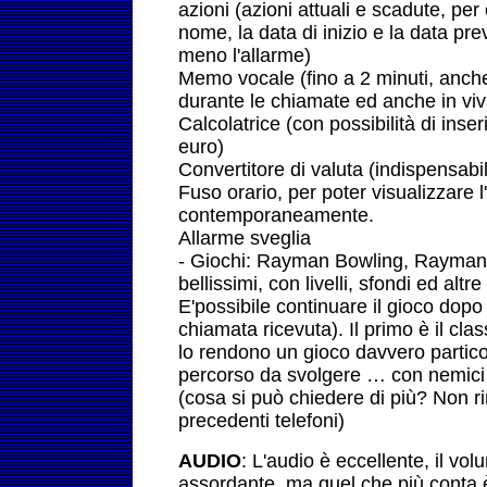
azioni (azioni attuali e scadute, per
nome, la data di inizio e la data prev
meno l'allarme)
Memo vocale (fino a 2 minuti, anch
durante le chiamate ed anche in vi
Calcolatrice (con possibilità di inseri
euro)
Convertitore di valuta (indispensabil
Fuso orario, per poter visualizzare l
contemporaneamente.
Allarme sveglia
- Giochi: Rayman Bowling, Rayman
bellissimi, con livelli, sfondi ed altr
E'possibile continuare il gioco dopo 
chiamata ricevuta). Il primo è il cl
lo rendono un gioco davvero partico
percorso da svolgere … con nemic
(cosa si può chiedere di più? Non 
precedenti telefoni)
AUDIO
: L'audio è eccellente, il v
assordante, ma quel che più conta è