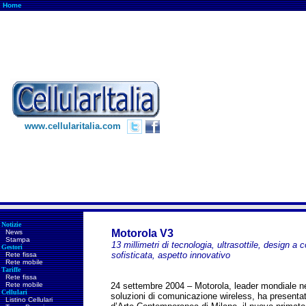
Home
www.cellularitalia.com
Notizie
Motorola V3
News
Stampa
13 millimetri di tecnologia, ultrasottile, design a 
Gestori
sofisticata, aspetto innovativo
Rete fissa
Rete mobile
Tariffe
Rete fissa
Rete mobile
24 settembre 2004 – Motorola, leader mondiale nel
Cellulari
soluzioni di comunicazione wireless, ha presenta
Listino Cellulari