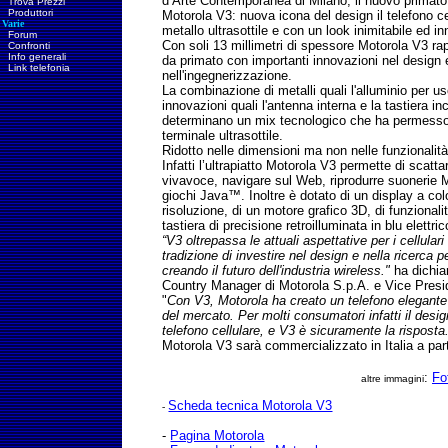
d’Arte Contemporanea di Milano, il nuovo primato 
Trova Prezzi
Produttori
Motorola V3: nuova icona del design il telefono cel
Varie
metallo ultrasottile e con un look inimitabile ed i
Forum
Con soli 13 millimetri di spessore Motorola V3 ra
Confronti
Info generali
da primato con importanti innovazioni nel design 
Link telefonia
nell'ingegnerizzazione.
La combinazione di metalli quali l'alluminio per u
innovazioni quali l'antenna interna e la tastiera 
determinano un mix tecnologico che ha permesso 
terminale ultrasottile.
Ridotto nelle dimensioni ma non nelle funzionalità
Infatti l’ultrapiatto Motorola V3 permette di scattar
vivavoce, navigare sul Web, riprodurre suonerie
giochi Java™. Inoltre è dotato di un display a colo
risoluzione, di un motore grafico 3D, di funzional
tastiera di precisione retroilluminata in blu elettric
“V3 oltrepassa le attuali aspettative per i cellula
tradizione di investire nel design e nella ricerca p
creando il futuro dell'industria wireless."
ha dichia
Country Manager di Motorola S.p.A. e Vice Presid
"
Con V3, Motorola ha creato un telefono elegante
del mercato. Per molti consumatori infatti il design
telefono cellulare, e V3 è sicuramente la risposta
Motorola V3 sarà commercializzato in Italia a par
:
Fo
altre immagini
Scheda tecnica Motorola V3
-
-
Pagina Motorola