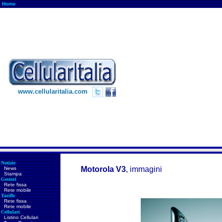
Home
www.cellularitalia.com
Notizie
Motorola V3
, immagini
News
Stampa
Gestori
Rete fissa
Rete mobile
Tariffe
Rete fissa
Rete mobile
Cellulari
Listino Cellulari