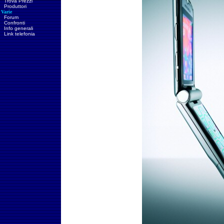
Trova Prezzi
Produttori
Varie
Forum
Confronti
Info generali
Link telefonia