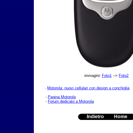
immagini
:
Foto1
-->
Foto2
Motorola: nuovi cellulari con design a conchiglia
-
-
Pagina Motorola
-
Forum dedicato a Motorola
Indietro
Home