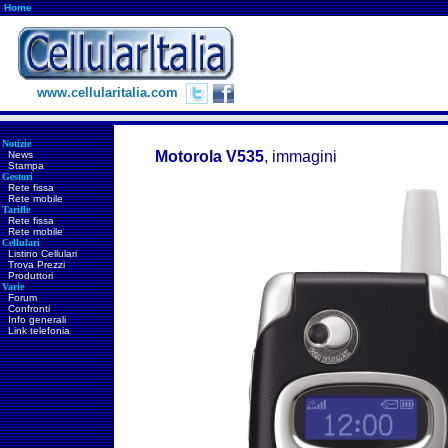
Home
www.cellularitalia.com
Notizie
Motorola V535
, immagini
News
Stampa
Gestori
Rete fissa
Rete mobile
Tariffe
Rete fissa
Rete mobile
Cellulari
Listino Cellulari
Trova Prezzi
Produttori
Varie
Forum
Confronti
Info generali
Link telefonia