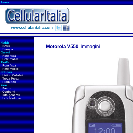
Home
www.cellularitalia.com
Notizie
Motorola V550
, immagini
News
Stampa
Gestori
Rete fissa
Rete mobile
Tariffe
Rete fissa
Rete mobile
Cellulari
Listino Cellulari
Trova Prezzi
Produttori
Varie
Forum
Confronti
Info generali
Link telefonia