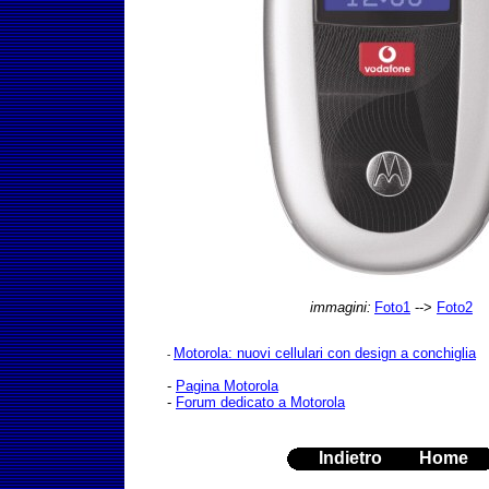
immagini
:
Foto1
-->
Foto2
Motorola: nuovi cellulari con design a conchiglia
-
-
Pagina Motorola
-
Forum dedicato a Motorola
Indietro
Home