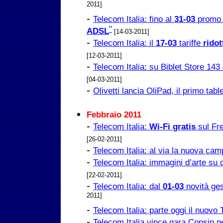
2011]
-
Telecom Italia: fino al
31-03
promo 
"
ADSL
[14-03-2011]
-
Telecom Italia: il
17-03
tariffe
ridot
[12-03-2011]
-
Telecom Italia: su Biblet Store 143
[04-03-2011]
-
Olivetti lancia OliPad, il primo table
Febbraio 2011
-
Telecom Italia:
Wi-Fi
gratis
sul Fre
[26-02-2011]
-
Telecom Italia: al via la nuova cam
-
Telecom Italia: immagini d’arte su c
[22-02-2011]
-
Telecom Italia: dal
01-03
novità ges
2011]
-
Telecom Italia: parte oggi il nuovo 
-
Telecom Italia vince gara Consip pe