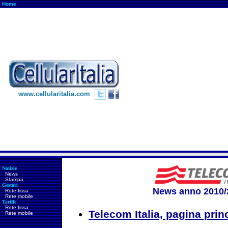
Home
www.cellularitalia.com
Notizie
News
Stampa
Gestori
News anno 2010/
Rete fissa
Rete mobile
Tariffe
Rete fissa
Telecom Italia, pagina prin
Rete mobile