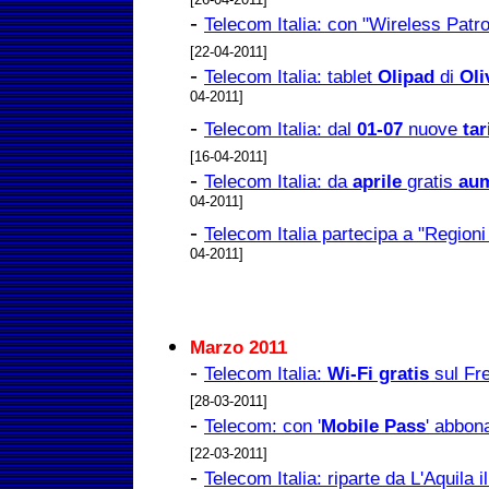
-
Telecom Italia: con "Wireless Patr
[22-04-2011]
-
Telecom Italia: tablet
Olipad
di
Oli
04-2011]
-
Telecom Italia: dal
01-07
nuove
tar
[16-04-2011]
-
Telecom Italia: da
aprile
gratis
au
04-2011]
-
Telecom Italia partecipa a "Regioni
04-2011]
Marzo 2011
-
Telecom Italia:
Wi-Fi gratis
sul Fre
[28-03-2011]
-
Telecom: con '
Mobile Pass
' abbo
[22-03-2011]
-
Telecom Italia: riparte da L'Aquila i