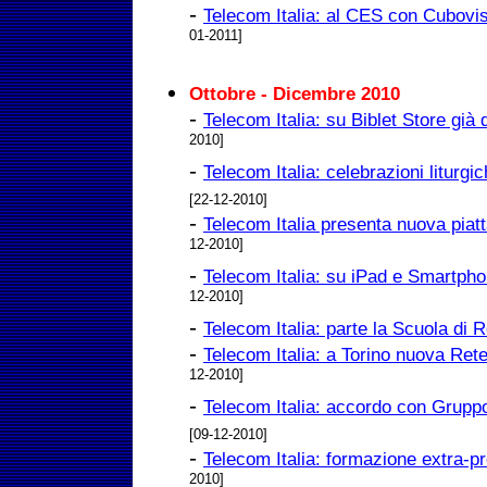
-
Telecom Italia: al CES con Cubovis
01-2011]
Ottobre - Dicembre 2010
-
Telecom Italia: su Biblet Store già d
2010]
-
Telecom Italia: celebrazioni liturg
[22-12-2010]
-
Telecom Italia presenta nuova piat
12-2010]
-
Telecom Italia: su iPad e Smartpho
12-2010]
-
Telecom Italia: parte la Scuola di Re
-
Telecom Italia: a Torino nuova Rete
12-2010]
-
Telecom Italia: accordo con Gruppo
[09-12-2010]
-
Telecom Italia: formazione extra-p
2010]