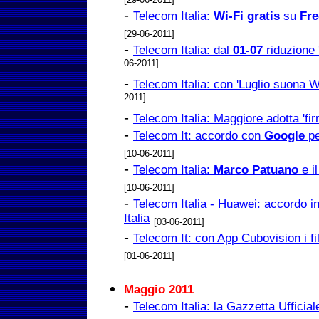
-
Telecom Italia:
Wi-Fi gratis
su
Fre
[29-06-2011]
-
Telecom Italia: dal
01-07
riduzione 
06-2011]
-
Telecom Italia: con 'Luglio suona W
2011]
-
Telecom Italia: Maggiore adotta 'fi
-
Telecom It: accordo con
Google
p
[10-06-2011]
-
Telecom Italia:
Marco Patuano
e il
[10-06-2011]
-
Telecom Italia - Huawei: accordo i
Italia
[03-06-2011]
-
Telecom It: con App Cubovision i 
[01-06-2011]
Maggio 2011
-
Telecom Italia: la Gazzetta Ufficial