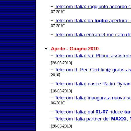
-
Telecom Italia: raggiunto accordo
07-2010]
-
Telecom Italia: da
luglio
apertura "
07-2010]
-
Telecom Italia entra nel mercato d
Aprile - Giugno 2010
-
Telecom Italia: su iPhone assisten
[28-06-2010]
-
Telecom It: Pec Certific@ gratis as
2010]
-
Telecom Italia: nasce Radio Dynamo
[18-06-2010]
-
Telecom Italia: inaugurata nuova s
06-2010]
-
Telecom Italia: dal
01-07
riduce
tar
-
Telecom Italia partner del
MAXXI
, 
[28-05-2010]