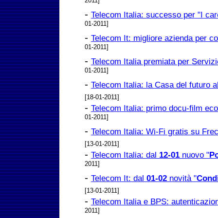
2011]
-
Telecom Italia: successo per "I car
01-2011]
-
Telecom It: migliore azienda per c
01-2011]
-
Telecom Italia premiata per Servizi
01-2011]
-
Telecom Italia: la Casa del futuro 
[18-01-2011]
-
Telecom Italia: primo docu-film eco
01-2011]
-
Telecom Italia: Wi-Fi gratis su Frec
[13-01-2011]
-
Telecom Italia: dal
12-01
nuovo "
Po
2011]
-
Telecom It: dal
01-02
novità "
Cond
[13-01-2011]
-
Telecom Italia e BPS: autenticazio
2011]