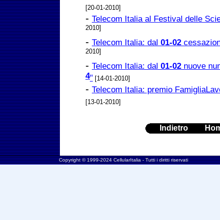
[20-01-2010]
-
Telecom Italia al Festival delle Sci
2010]
-
Telecom Italia: dal
01-02
cessazion
2010]
-
Telecom Italia: dal
01-02
nuove num
4
"
[14-01-2010]
-
Telecom Italia: premio FamigliaLav
[13-01-2010]
Indietro
Ho
Copyright © 1999-2024 CellularItalia - Tutti i diritti riservati