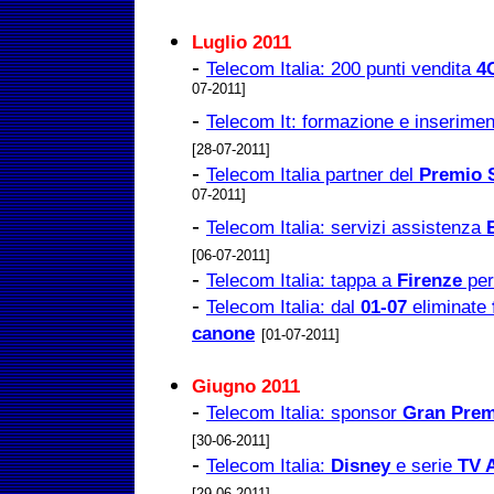
Luglio 2011
-
Telecom Italia: 200 punti vendita
4
07-2011]
-
Telecom It: formazione e inserimen
[28-07-2011]
-
Telecom Italia partner del
Premio 
07-2011]
-
Telecom Italia: servizi assistenza
[06-07-2011]
-
Telecom Italia: tappa a
Firenze
per 
-
Telecom Italia: dal
01-07
eliminate
canone
[01-07-2011]
Giugno 2011
-
Telecom Italia: sponsor
Gran Prem
[30-06-2011]
-
Telecom Italia:
Disney
e serie
TV 
[29-06-2011]