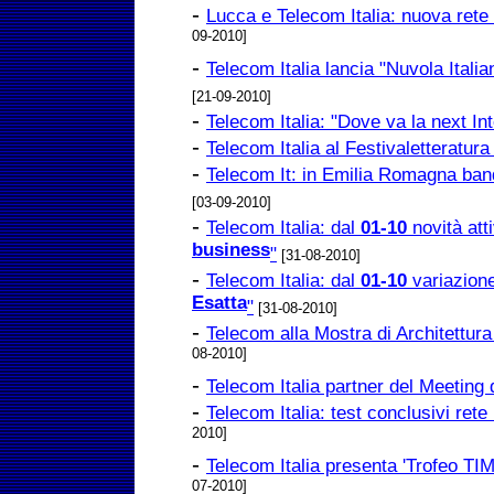
-
Lucca e Telecom Italia: nuova rete fi
09-2010]
-
Telecom Italia lancia "Nuvola Itali
[21-09-2010]
-
Telecom Italia: "Dove va la next In
-
Telecom Italia al Festivaletteratur
-
Telecom It: in Emilia Romagna band
[03-09-2010]
-
Telecom Italia: dal
01-10
novità att
business
"
[31-08-2010]
-
Telecom Italia: dal
01-10
variazione
Esatta
"
[31-08-2010]
-
Telecom alla Mostra di Architettura
08-2010]
-
Telecom Italia partner del Meeting 
-
Telecom Italia: test conclusivi ret
2010]
-
Telecom Italia presenta 'Trofeo TIM
07-2010]