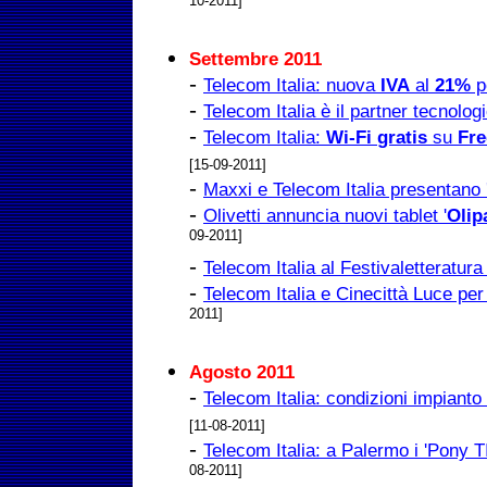
10-2011]
Settembre 2011
-
Telecom Italia: nuova
IVA
al
21%
p
-
Telecom Italia è il partner tecnolog
-
Telecom Italia:
Wi-Fi
gratis
su
Fre
[15-09-2011]
-
Maxxi e Telecom Italia presentano 
-
Olivetti annuncia nuovi tablet '
Olip
09-2011]
-
Telecom Italia al Festivaletteratur
-
Telecom Italia e Cinecittà Luce per 
2011]
Agosto 2011
-
Telecom Italia: condizioni impianto 
[11-08-2011]
-
Telecom Italia: a Palermo i 'Pony T
08-2011]