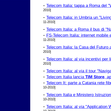
-
Telecom Italia: tappa a Roma del "
2010]
-
Telecom Italia: in Umbria un "Living 
11-2010]
-
Telecom Italia: a Roma il bus di "N
-
FS-Telecom Italia: internet mobile 
11-2010]
-
Telecom Italia: la Casa del Futuro a
2010]
-
Telecom Italia: al via incentivi per 
2010]
-
Telecom Italia: al via il tour "Navig
-
Telecom Italia lancia
TIM Store
, ap
-
Telecom It: parte a Catania rete fi
10-2010]
-
Telecom Italia e Ministero Istruzion
10-2010]
-
Telecom Italia: al via "Applicatio