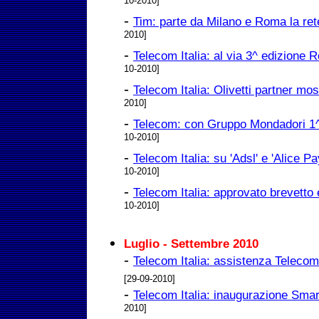
10-2010]
-
Tim: parte da Milano e Roma la ret
2010]
-
Telecom Italia: al via 3^ edizion
10-2010]
-
Telecom Italia: Olivetti partner mos
2010]
-
Telecom: con Gruppo Mondadori 1^ li
10-2010]
-
Telecom Italia: su 'Adsl' e 'Alice Pa
10-2010]
-
Telecom Italia: approvato brevetto
10-2010]
Luglio - Settembre 2010
-
Telecom Italia: assistenza Teleco
[29-09-2010]
-
Telecom Italia: inaugurazione Sma
2010]