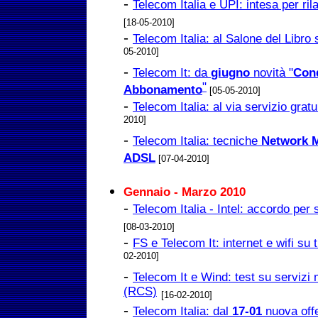
-
Telecom Italia e UPI: intesa per ri
[18-05-2010]
-
Telecom Italia: al Salone del Libro s
05-2010]
-
Telecom It: da
giugno
novità "
Cond
"
Abbonamento
[05-05-2010]
-
Telecom Italia: al via servizio grat
2010]
-
Telecom Italia: tecniche
Network 
ADSL
[07-04-2010]
Gennaio - Marzo 2010
-
Telecom Italia - Intel: accordo per 
[08-03-2010]
-
FS e Telecom It: internet e wifi su t
02-2010]
-
Telecom It e Wind: test su servizi
(RCS)
[16-02-2010]
-
Telecom Italia: dal
17-01
nuova offe