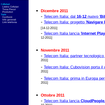
Cellulari
Listino Cellulari
Trova Prezzi
Dicembre 2011
Produttori
Varie
-
Telecom Italia: dal
16-12
nuovo '
Bi
Confronti
Info generali
-
Telecom Italia: progetto '
Navigare 
Link telefonia
[14-12-2011]
-
Telecom Italia lancia '
Internet Play
12-2011]
Novembre 2011
-
Telecom Italia: partner tecnologico
2011]
-
Telecom Italia: Cubovision porta i
2011]
-
Telecom Italia: prima in Europa pe
2011]
Ottobre 2011
-
Telecom Italia lancia
CloudPeople.