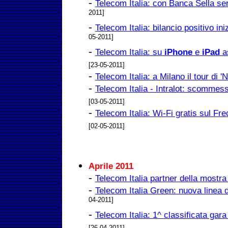
-
Telecom Italia: con Banca Sella serv
2011]
-
Telecom Italia: bilancio positivo iniz
05-2011]
-
Telecom Italia: su
iPhone
e
iPad
a
[23-05-2011]
-
Telecom Italia: a Milano il tour di '
-
Telecom Italia - Intralot: scommes
[03-05-2011]
-
Telecom Italia: Wi-Fi gratis sul Fre
[02-05-2011]
Aprile 2011
-
Telecom Italia partner della mostra L
-
Telecom Italia Green: nuova linea d
04-2011]
-
Telecom Italia: 1^ classificata gara
[26-04-2011]