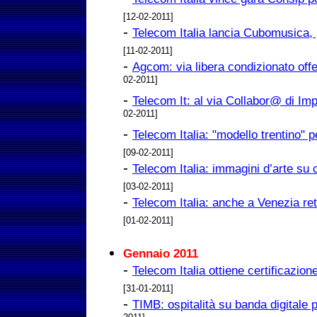
[12-02-2011]
-
Telecom Italia lancia Cubomusica, 
[11-02-2011]
-
Agcom: via libera condizionato off
02-2011]
-
Telecom It: al via Collabor@ di I
02-2011]
-
Telecom Italia: "modello trentino" pe
[09-02-2011]
-
Telecom Italia: immagini d’arte su 
[03-02-2011]
-
Telecom Italia: anche a Venezia ret
[01-02-2011]
Gennaio 2011
-
Telecom Italia ottiene certificazi
[31-01-2011]
-
TIMB: ospitalità su banda digitale